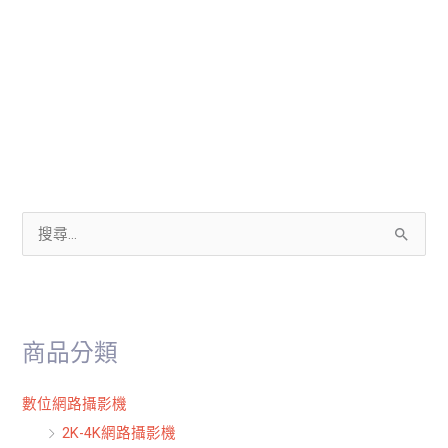
搜
尋
關
鍵
商品分類
字
:
數位網路攝影機
2K-4K網路攝影機