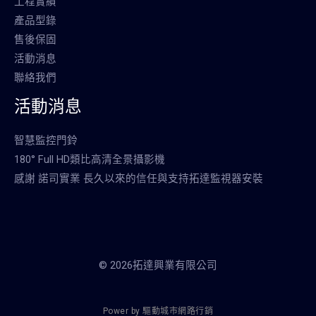
工程實績
產品型錄
售後保固
活動消息
聯絡我們
活動消息
智慧監控門鈴
180° Full HD類比高清全景攝影機
感謝 諾司實業 長久以來的信任與支持拓達監視器安裝
© 2026拓達興業有限公司
P
o
w
e
r
b
y
驅
動
城
市
網
路
行
銷