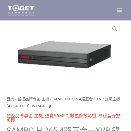
跳
至
主
要
內
容
首頁
/
監控品牌專區-主機
/ SAMPO-H.265 4路五合一XVR 錄影主機
(4V1A1HDD)TW1504HQI
監控品牌專區-主機
,
聲寶SAMPO
,
數位錄放影機
,
單碟型錄放
影機
SAMPO-H.265 4路五合一XVR 錄