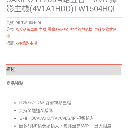
影主機(4V1A1HDD)TW1504HQI
貨號:
DR-TW1504HQI
分類:
監控品牌專區-主機
,
聲寶SAMPO
,
數位錄放影機
,
單碟型錄放影
機
標籤:
XVR錄影主機
描述
商品特點:
H.265+/H.265 雙流視頻壓縮
支持全通道AI編碼
支持 HDCVI/AHD/TVI/CVBS/IP 視頻輸入
最多6路IP攝像頭輸入，每路最高6MP； 最大限度