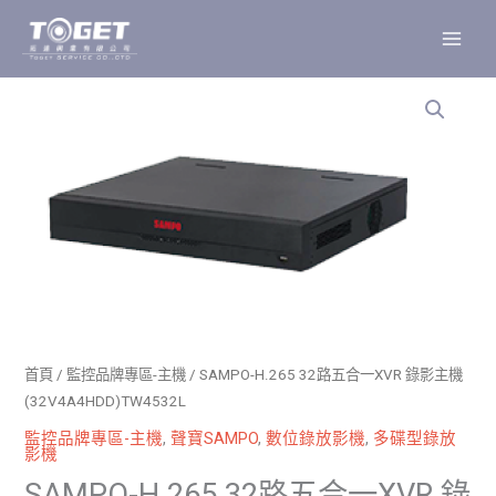
跳
至
主
要
內
容
首頁
/
監控品牌專區-主機
/ SAMPO-H.265 32路五合一XVR 錄影主機
(32V4A4HDD)TW4532L
監控品牌專區-主機
,
聲寶SAMPO
,
數位錄放影機
,
多碟型錄放
影機
SAMPO-H.265 32路五合一XVR 錄