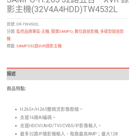
影主機(32V4A4HDD)TW4532L
貨號:
DR-TW4532L
分類:
監控品牌專區-主機
,
聲寶SAMPO
,
數位錄放影機
,
多碟型錄放影
機
標籤:
SAMPO32路XVR錄影主機
描述
商品特點:
H.265+/H.265雙碼流影像壓縮。
支援16路AI編碼。
支援HDCVI/AHD/TVI/CVBS/IP影像輸入。
最多32路IP攝影機輸入，每路最高8MP；最大128