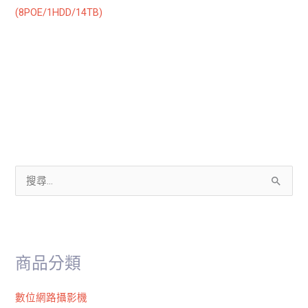
(8POE/1HDD/14TB)
搜
尋
關
鍵
商品分類
字
:
數位網路攝影機