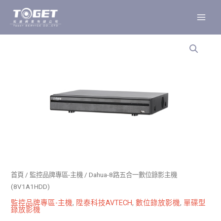
跳
至
主
要
內
容
首頁
/
監控品牌專區-主機
/ Dahua-8路五合一數位錄影主機
(8V1A1HDD)
監控品牌專區-主機
,
陞泰科技AVTECH
,
數位錄放影機
,
單碟型
錄放影機