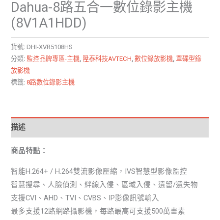
Dahua-8路五合一數位錄影主機
(8V1A1HDD)
貨號:
DHI-XVR5108HS
分類:
監控品牌專區-主機
,
陞泰科技AVTECH
,
數位錄放影機
,
單碟型錄
放影機
標籤:
8路數位錄影主機
描述
商品特點：
智能H.264+ / H.264雙流影像壓縮，IVS智慧型影像監控
智慧搜尋、人臉偵測、絆線入侵、區域入侵、遺留/遺失物
支援CVI、AHD、TVI、CVBS、IP影像訊號輸入
最多支援12路網路攝影機，每路最高可支援500萬畫素