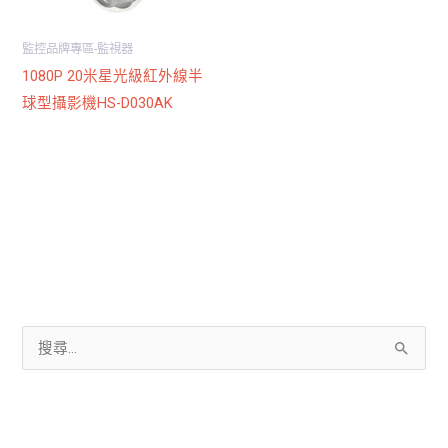
監控品牌專區-監視器
1080P 20米星光級紅外線半
球型攝影機HS-D030AK
搜
尋
關
鍵