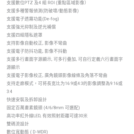
支援數位PTZ 及4 組 ROI (重點區域影像）
支援多種警報偵測(防破壞/動態影像)
支援電子透霧功能(De-fog)
支援強光抑制及逆光補償
支援四組隱私遮罩
支持影像自動校正, 影像不彎曲
支援電子防抖功能, 影像不抖動
支援多行畫面字源顯示, 可多行疊加, 可自行定義六行畫面字
源顯示
支援電子影像校正, 廣角鏡頭影像線條及角落不彎曲
支持走廊模式，可将長宽比为16:9或4:3的影像調整為9:16或
3:4
快速安裝及拆卸設計
固定百萬畫素鏡頭 (4/6/8mm 可選配)
高功率紅外線LED, 有效照射距離可達30米
雙碼流設計
數位寬動態 ( D-WDR)