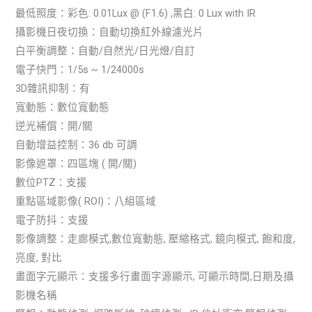
最低照度：彩色: 0.01Lux @ (F1.6) ,黑白: 0 Lux with IR
攝影機日夜切換：自動切換紅外線濾光片
白平衡調整：自動/自然光/日光燈/自訂
電子快門：1/5s ~ 1/24000s
3D雜訊抑制：有
寬動態：數位寬動態
逆光補償：開/關
自動增益控制：36 db 可調
影像遮罩：四區塊 ( 開/關)
數位PTZ：支援
重點區域影像( ROI)：八組區域
電子防抖：支援
影像調整：走廊模式,數位寬動態, 壓縮格式, 鏡向模式, 飽和度,
亮度, 對比
畫面字元顯示：支援多行畫面字源顯示, 可顯示時間,日期及攝
影機名稱