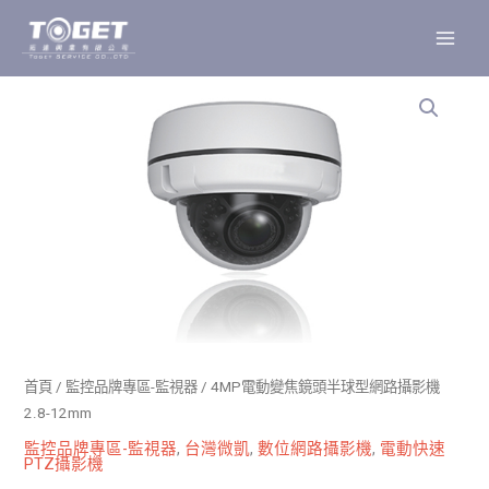
跳
至
主
要
內
容
首頁
/
監控品牌專區-監視器
/ 4MP電動變焦鏡頭半球型網路攝影機
2.8-12mm
監控品牌專區-監視器
,
台灣微凱
,
數位網路攝影機
,
電動快速
PTZ攝影機