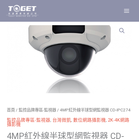
跳
至
主
要
內
容
首頁
/
監控品牌專區-監視器
/ 4MP紅外線半球型網監視器 CD-IPC274
監控品牌專區-監視器
,
台灣微凱
,
數位網路攝影機
,
2K-4K網路
攝影機
4MP紅外線半球型網監視器 CD-