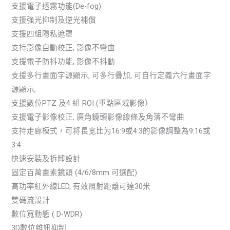
支援電子透霧功能(De-fog)
支援強光抑制及逆光補償
支援四組隱私遮罩
支持影像自動校正, 影像不彎曲
支援電子防抖功能, 影像不抖動
支援多行畫面字源顯示, 可多行疊加, 可自行定義六行畫面字
源顯示,
支援數位PTZ 及4 組 ROI (重點區域影像）
支援電子影像校正, 廣角鏡頭影像線條及角落不彎曲
支持走廊模式，可将長宽比为16:9或4:3的影像調整為9:16或
3:4
快速安裝及拆卸設計
固定百萬畫素鏡頭 (4/6/8mm 可選配)
高功率紅外線LED, 有效照射距離可達30米
雙碼流設計
數位寬動態 ( D-WDR)
3D數位雜訊抑制