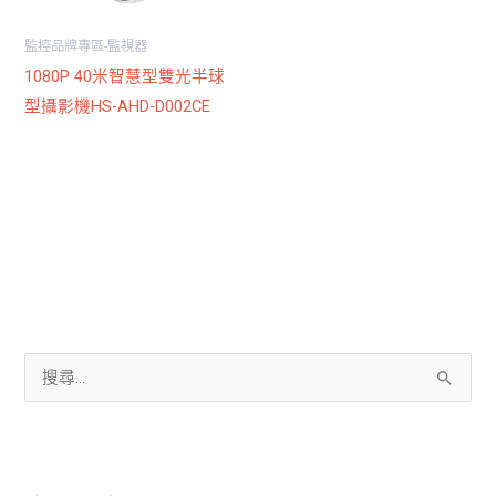
監控品牌專區-監視器
1080P 40米智慧型雙光半球
型攝影機HS-AHD-D002CE
搜
尋
關
鍵