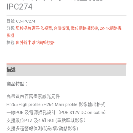
IPC274
貨號:
CD-IPC274
分類:
監控品牌專區-監視器
,
台灣微凱
,
數位網路攝影機
,
2K-4K網路攝
影機
標籤:
紅外線半球型網監視器
描述
商品特點：
高畫質四百萬畫素感光元件
H.265 High profile /H264 Main profile 影像輸出格式
一線POE 及電源插孔設計（POE &12V DC on cable）
支援數位PTZ 及4 組 ROI (重點區域影像）
支援多種警報偵測(防破壞/動態影像)