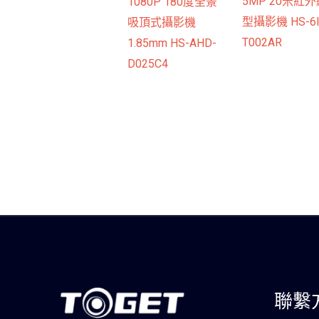
5MP 20米紅
1080P 180度全景
型攝影機 HS-6I
吸頂式攝影機
T002AR
1.85mm HS-AHD-
D025C4
聯繫