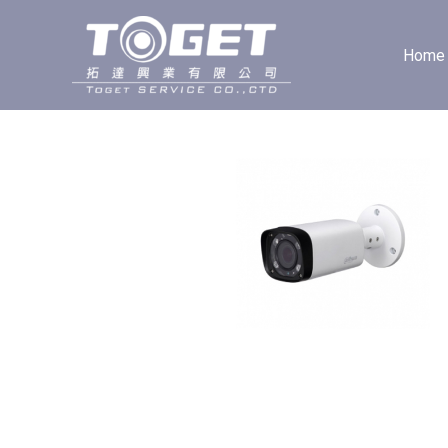
跳
至
Home
主
要
內
容