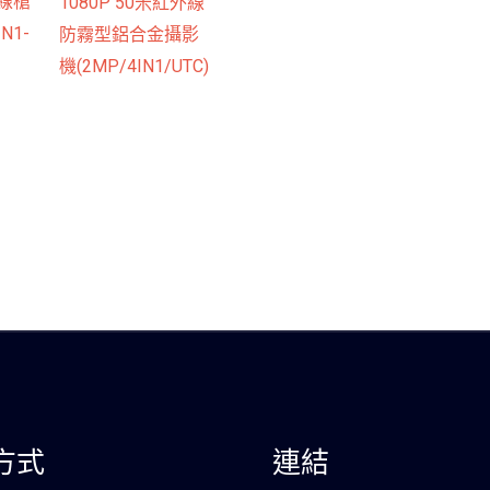
外線槍
1080P 50米紅外線
N1-
防霧型鋁合金攝影
機(2MP/4IN1/UTC)
方式
連結