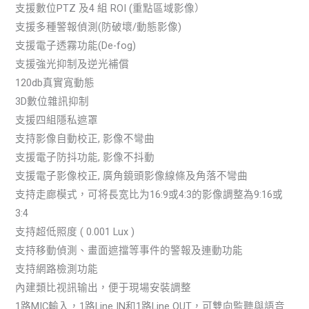
支援數位PTZ 及4 組 ROI (重點區域影像）
支援多種警報偵測(防破壞/動態影像)
支援電子透霧功能(De-fog)
支援強光抑制及逆光補償
120db真實寬動態
3D數位雜訊抑制
支援四組隱私遮罩
支持影像自動校正, 影像不彎曲
支援電子防抖功能, 影像不抖動
支援電子影像校正, 廣角鏡頭影像線條及角落不彎曲
支持走廊模式，可将長宽比为16:9或4:3的影像調整為9:16或
3:4
支持超低照度 ( 0.001 Lux )
支持移動偵測、畫面遮擋等事件的警報及連動功能
支持網路檢測功能
內建類比视訊输出，便于現場安裝調整
1路MIC輸入，1路Line IN和1路Line OUT，可雙向監聽與語音