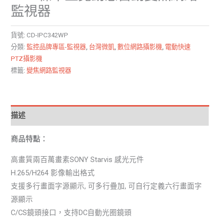
監視器
貨號:
CD-IPC342WP
分類:
監控品牌專區-監視器
,
台灣微凱
,
數位網路攝影機
,
電動快速
PTZ攝影機
標籤:
變焦網路監視器
描述
商品特點：
高畫質兩百萬畫素SONY Starvis 感光元件
H.265/H264 影像輸出格式
支援多行畫面字源顯示, 可多行疊加, 可自行定義六行畫面字
源顯示
C/CS鏡頭接口，支持DC自動光圈鏡頭