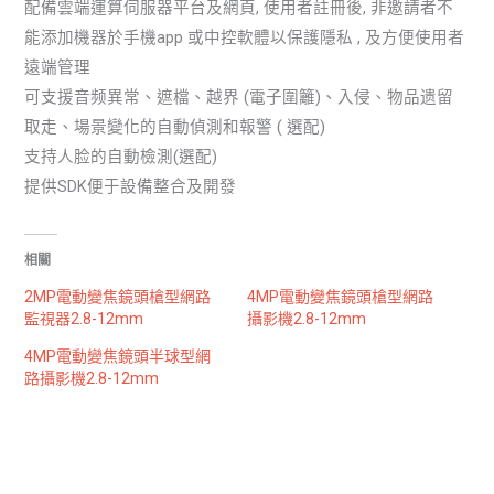
配備雲端運算伺服器平台及網頁, 使用者註冊後, 非邀請者不
能添加機器於手機app 或中控軟體以保護隱私 , 及方便使用者
遠端管理
可支援音频異常、遮檔、越界 (電子圍籬)、入侵、物品遗留
取走、場景變化的自動偵測和報警 ( 選配)
支持人脸的自動檢測(選配)
提供SDK便于設備整合及開發
相關
2MP電動變焦鏡頭槍型網路
4MP電動變焦鏡頭槍型網路
監視器2.8-12mm
攝影機2.8-12mm
4MP電動變焦鏡頭半球型網
路攝影機2.8-12mm