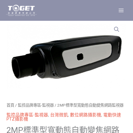
跳
至
主
要
內
容
首頁
/
監控品牌專區-監視器
/ 2MP標準型寬動態自動變焦網路監視器
監控品牌專區-監視器
,
台灣微凱
,
數位網路攝影機
,
電動快速
PTZ攝影機
2MP標準型寬動態自動變焦網路