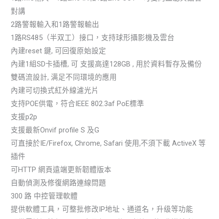
對講
2路警報輸入和1路警報輸出
1路RS485（半双工）接口，支持球形攝影機及雲台
內建reset 鍵, 可回復原始設定
內建1組SD卡插槽, 可 支援高達128GB , 用於資料暫存及備份
雙碼流設計, 满足不同環境的應用
內建可切換式紅外線濾光片
支持POE供電，符合IEEE 802.3af PoE標準
支援p2p
支援最新Onvif profile S 及G
可直接於IE/Firefox, Chrome, Safari 使用,不須下載 ActiveX 等
插件
可HTTP 網頁遠端更新韌體版本
自動偵測及修復網路連線問題
300 路 中控管理軟體
提供軟體工具，可整批修改IP地址、通道名，升级等功能