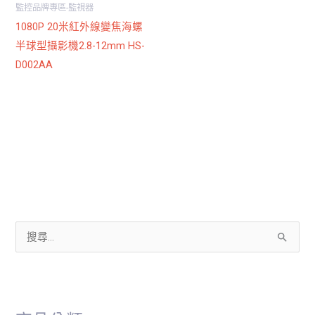
監控品牌專區-監視器
1080P 20米紅外線變焦海螺
半球型攝影機2.8-12mm HS-
D002AA
搜
尋
關
鍵