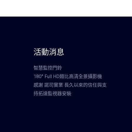
活動消息
智慧監控門鈴
180° Full HD類比高清全景攝影機
感謝 諾司實業 長久以來的信任與支
持拓達監視器安裝