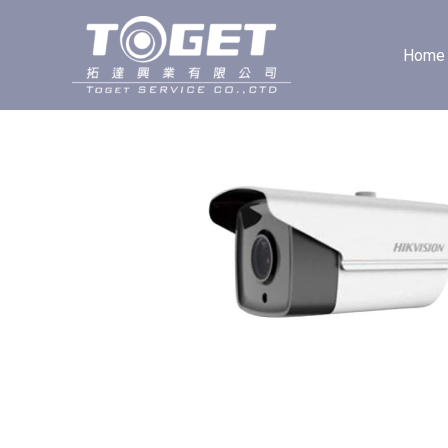
跳
至
Home
主
要
內
容