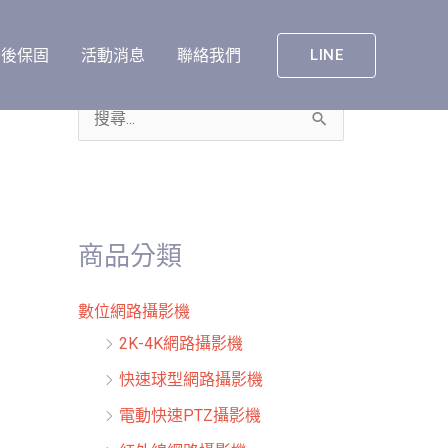
售後保固
活動消息
聯絡我們
LINE
搜
尋
關
鍵
商品分類
字
:
數位網路攝影機
2K-4K網路攝影機
快速球型網路攝影機
電動快速PTZ攝影機