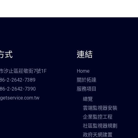
方式
連結
北市汐止區莊敬街7號1F
Home
6-2-2642-7389
關於拓達
6-2-2642-7390
服務項目
getservice.com.tw
總覽
雲端監視器安裝
企業監控工程
社區監視器規劃
政府天網建置