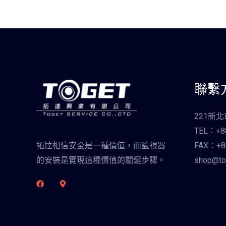
聯繫
221新
TEL︰+88
FAX︰+88
拓達相信安全是一種價值，而監視器
shop@to
的安裝是實現這種價值的關鍵步驟。