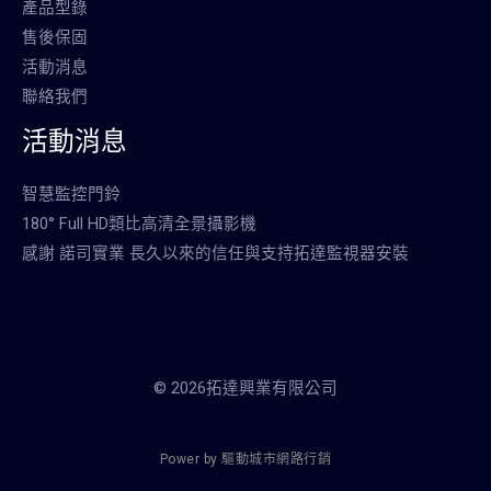
產品型錄
售後保固
活動消息
聯絡我們
活動消息
智慧監控門鈴
180° Full HD類比高清全景攝影機
感謝 諾司實業 長久以來的信任與支持拓達監視器安裝
© 2026拓達興業有限公司
P
o
w
e
r
b
y
驅
動
城
市
網
路
行
銷