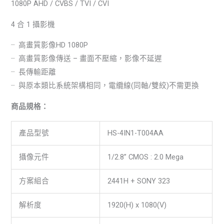
1080P AHD / CVBS / TVI / CVI
4 合 1 攝影機
╴高畫質影像HD 1080P
╴高畫質影像傳送 – 畫面不壓縮，影像不延遲
╴長傳輸距離
╴與原本類比系統架構相同，電纜線(同軸/雙絞)不需更換
商品規格：
產品型號
HS-4IN1-T004AA
攝像元件
1/2.8” CMOS : 2.0 Mega
方案組合
2441H + SONY 323
解析度
1920(H) x 1080(V)