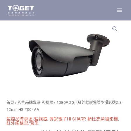
跳
至
主
要
內
容
首頁
/
監控品牌專區-監視器
/ 1080P 20米紅外線變焦管型攝影機2.8-
12mm HS-T004AA
監控品牌專區-監視器
,
昇銳電子HI SHARP
,
類比高清攝影機
,
紅外線槍型/管型