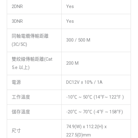
2DNR
Yes
3DNR
Yes
同軸電纜傳輸距離
300 / 500 M
(3C/5C)
雙絞線傳輸距離(Cat
200 M
5.e 以上)
電源
DC12V ± 10% / 1A
工作溫度
-10℃ ~ 50℃ (14℉~ 122℉ )
儲存溫度
-20℃ ~ 70℃ (-4℉ ~ 158℉)
74.9(W) x 112.2(H) x
尺寸
227.5(D)mm