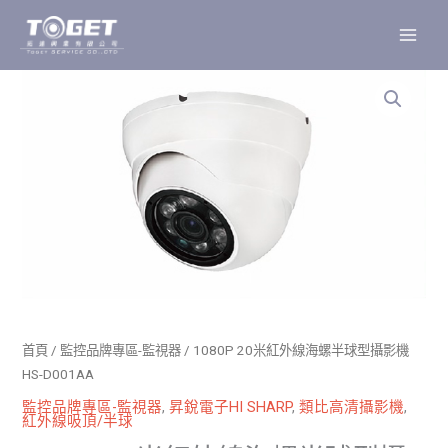
跳
至
主
要
內
容
首頁
/
監控品牌專區-監視器
/ 1080P 20米紅外線海螺半球型攝影機
HS-D001AA
監控品牌專區-監視器
,
昇銳電子HI SHARP
,
類比高清攝影機
,
紅外線吸頂/半球