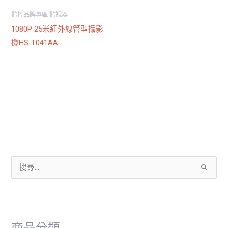
監控品牌專區-監視器
1080P 25米紅外線管型攝影
機HS-T041AA
搜
尋
關
鍵
商品分類