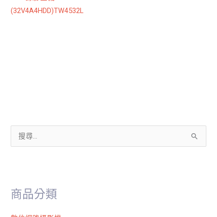
(32V4A4HDD)TW4532L
搜
尋
關
鍵
商品分類
字
: