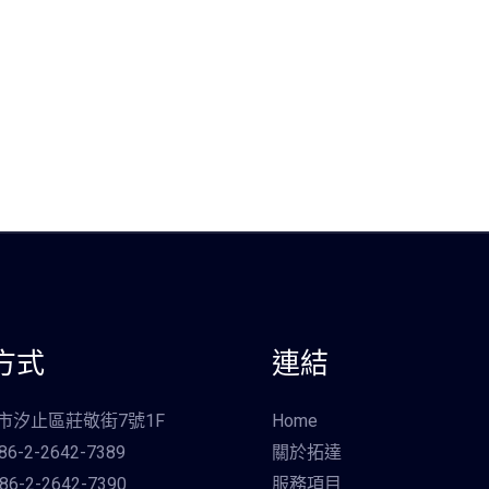
方式
連結
北市汐止區莊敬街7號1F
Home
6-2-2642-7389
關於拓達
6-2-2642-7390
服務項目