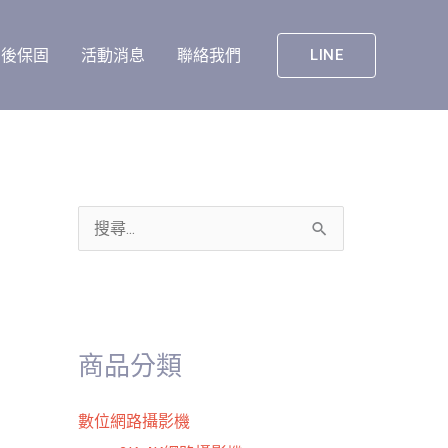
售後保固
活動消息
聯絡我們
LINE
搜
尋
關
鍵
商品分類
字
:
數位網路攝影機