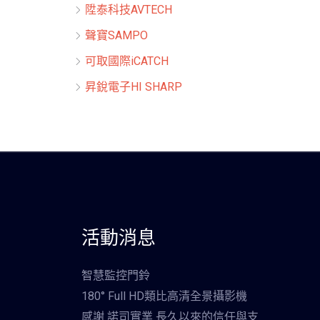
陞泰科技AVTECH
聲寶SAMPO
可取國際iCATCH
昇銳電子HI SHARP
活動消息
智慧監控門鈴
180° Full HD類比高清全景攝影機
感謝 諾司實業 長久以來的信任與支