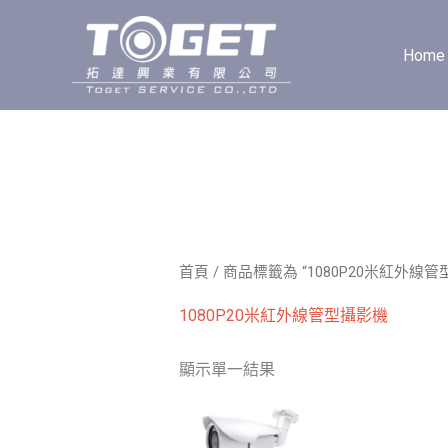
跳
至
Home
主
要
內
容
首頁
/ 商品標籤為 “1080P20米紅外線管
1080P20米紅外線管型攝影機
顯示單一結果