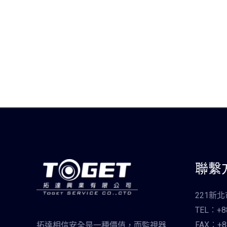
聯繫
221新
TEL︰+88
FAX︰+88
拓達相信安全是一種價值，而監視器