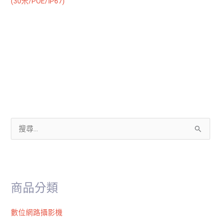
(30米/POE/IP67)
搜
尋
關
鍵
商品分類
字
:
數位網路攝影機