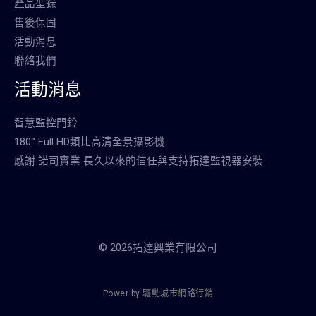
產品型錄
售後保固
活動消息
聯絡我們
活動消息
智慧監控門鈴
180° Full HD類比高清全景攝影機
感謝 諾司實業 長久以來的信任與支持拓達監視器安裝
© 2026拓達興業有限公司
P
o
w
e
r
b
y
驅
動
城
市
網
路
行
銷