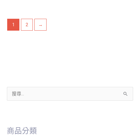
1
2
→
搜
尋
關
鍵
商品分類
字